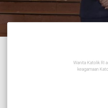
Wanita Katolik RI 
keagamaan Katol