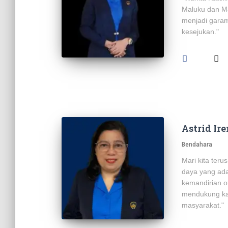
Maluku dan Ma
menjadi gara
kesejukan."
Astrid Ir
Bendahara
Mari kita teru
daya yang ada
kemandirian o
mendukung ka
masyarakat."