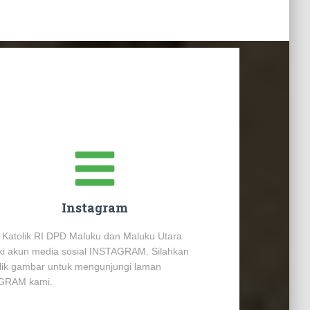
Instagram
 Katolik RI DPD Maluku dan Maluku Utara
ki akun media sosial INSTAGRAM. Silahkan
ik gambar untuk mengunjungi laman
GRAM kami.