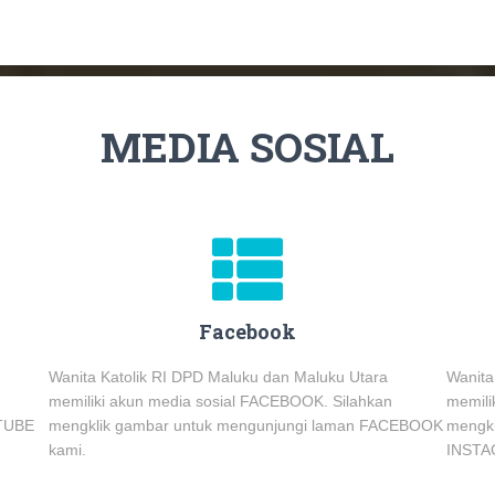
MEDIA SOSIAL
Facebook
Wanita Katolik RI DPD Maluku dan Maluku Utara
Wanita
memiliki akun media sosial FACEBOOK. Silahkan
memili
UTUBE
mengklik gambar untuk mengunjungi laman FACEBOOK
mengkl
kami.
INSTA