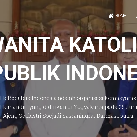
HOME
ANITA KATOL
PUBLIK INDONE
lik Republik Indonesia adalah organisasi kemasyarak
ik mandiri yang didirikan di Yogyakarta pada 26 Juni
Ajeng Soelastri Soejadi Sasraningrat Darmaseputra.