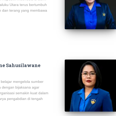
luku Utara terus bertumbuh
m dan terang yang membawa
ene Sahusilawane
s belajar mengelola sumber
 dengan bijaksana agar
rganisasi semakin kuat dalam
rya pengabdian di tengah