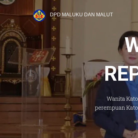
DPD MALUKU DAN MALUT
W
RE
Wanita Kato
perempuan Katol