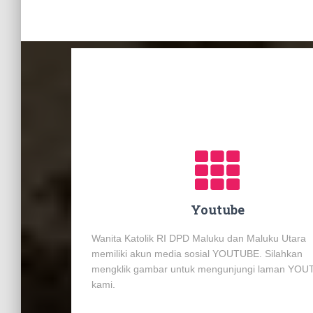
Youtube
Wanita Katolik RI DPD Maluku dan Maluku Utara
memiliki akun media sosial YOUTUBE. Silahkan
mengklik gambar untuk mengunjungi laman YO
kami.