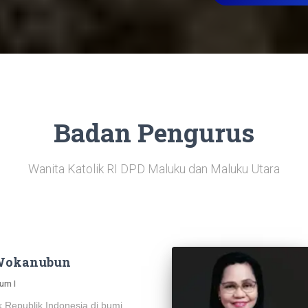
Badan Pengurus
Wanita Katolik RI DPD Maluku dan Maluku Utara
 Wokanubun
um I
k Republik Indonesia di bumi