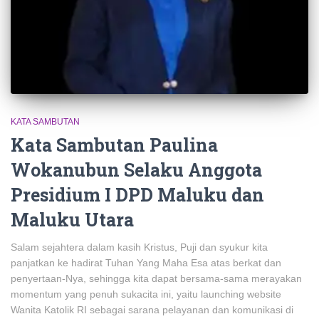
KATA SAMBUTAN
Kata Sambutan Paulina
Wokanubun Selaku Anggota
Presidium I DPD Maluku dan
Maluku Utara
Salam sejahtera dalam kasih Kristus, Puji dan syukur kita
panjatkan ke hadirat Tuhan Yang Maha Esa atas berkat dan
penyertaan-Nya, sehingga kita dapat bersama-sama merayakan
momentum yang penuh sukacita ini, yaitu launching website
Wanita Katolik RI sebagai sarana pelayanan dan komunikasi di